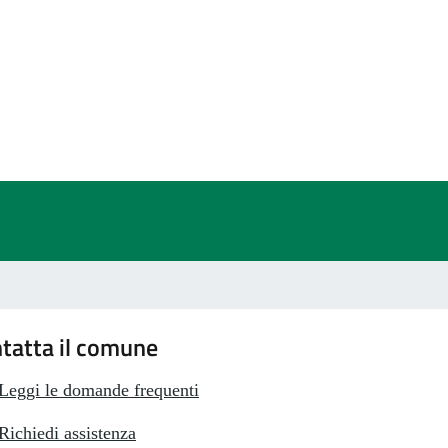
a 5 stelle su 5
a 4 stelle su 5
a 3 stelle su 5
a 2 stelle su 5
a 1 stelle su 5
tatta il comune
Leggi le domande frequenti
Richiedi assistenza