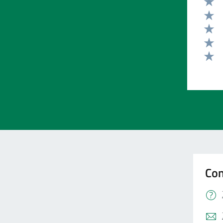
Valut
Valut
Valut
Valut
Valut
Con