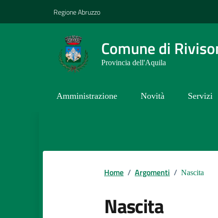
Vai ai contenuti
Vai al footer
Regione Abruzzo
Comune di Riviso
Provincia dell'Aquila
Amministrazione
Novità
Servizi
Contenuti in evidenza
Home
/
Argomenti
/
Nascita
Nascita