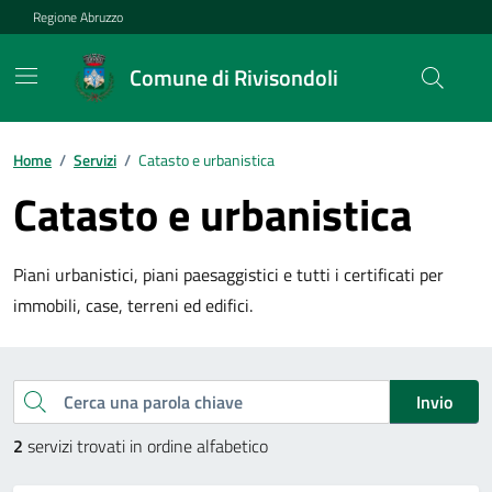
Vai ai contenuti
Vai al footer
Regione Abruzzo
Comune di Rivisondoli
Contenuti in evidenza
Home
/
Servizi
/
Catasto e urbanistica
Catasto e urbanistica
Piani urbanistici, piani paesaggistici e tutti i certificati per
immobili, case, terreni ed edifici.
Esplora tutti i servizi
Cerca una parola chiave
Invio
2
servizi trovati in ordine alfabetico