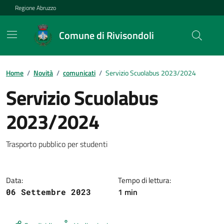
Vai ai contenuti
Vai al footer
Regione Abruzzo
Comune di Rivisondoli
Contenuti in evidenza
Home
/
Novità
/
comunicati
/
Servizio Scuolabus 2023/2024
Servizio Scuolabus
2023/2024
Dettagli della notizia
Trasporto pubblico per studenti
Data:
Tempo di lettura:
1 min
06 Settembre 2023