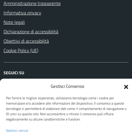
Amministrazione trasparente
Informativa privacy
Note legali
Dichiarazione di accessibilità
Obiettivi di accessibilità
Cookie Policy (UE)
SEGUICI SU
Facebook
Gestisci Consenso
Per fornire le migliori esperienze, utilizziamo tecnologie come i cookie per
memorizzare e/o accedere alle informazioni del dispositivo. Il consenso a queste
Attuazione Misure PNRR
tecnologie ci permetterà di elaborare dati come il comportamento di navigazione o
ID unici su questo sito. Non acconsentire o ritirare il consenso può influire
Piano di miglioramento del sito
negativamente su alcune caratteristiche e funzioni.
Gestisci servizi