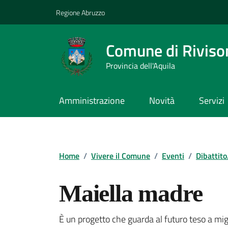
Vai ai contenuti
Vai al footer
Regione Abruzzo
Comune di Riviso
Provincia dell'Aquila
Amministrazione
Novità
Servizi
Contenuti in evidenza
Home
/
Vivere il Comune
/
Eventi
/
Dibattito
Maiella madre
È un progetto che guarda al futuro teso a migli