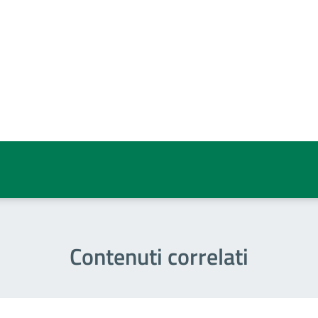
a 5 stelle su 5
a 4 stelle su 5
a 3 stelle su 5
a 2 stelle su 5
a 1 stelle su 5
Contenuti correlati