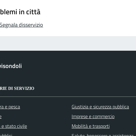
blemi in città
Segnala disservizio
isondoli
IE DI SERVIZIO
ra e pesca
Giustizia e sicurezza pubblica
e
Imprese e commercio
e stato civile
Mobilità e trasporti
ubblici
Salute, benessere e assistenza