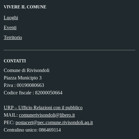
VIVERE IL COMUNE
Luoghi
Eventi
Territorio
CONTATTI
Comune di Rivisondoli
Piazza Municipio 3
P.iva : 00190080663
Codice fiscale : 82000050664
URP – Ufficio Relazioni con il pubblico
MAIL:
comunerivisondoli@libero.it
PEC:
postacert@pec.comune.rivisondoli.aq.it
Centralino unico: 086469114