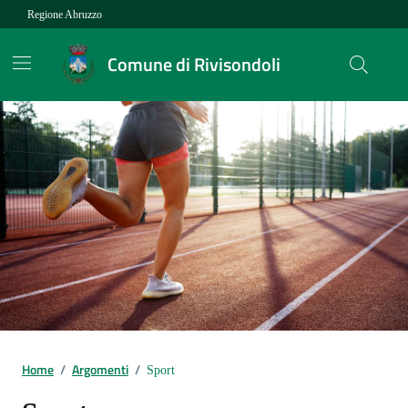
Vai ai contenuti
Vai al footer
Regione Abruzzo
Comune di Rivisondoli
Contenuti in evidenza
Home
/
Argomenti
/
Sport