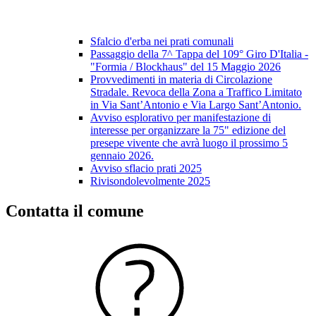
Sfalcio d'erba nei prati comunali
Passaggio della 7^ Tappa del 109° Giro D'Italia -
"Formia / Blockhaus" del 15 Maggio 2026
Provvedimenti in materia di Circolazione
Stradale. Revoca della Zona a Traffico Limitato
in Via Sant’Antonio e Via Largo Sant’Antonio.
Avviso esplorativo per manifestazione di
interesse per organizzare la 75" edizione del
presepe vivente che avrà luogo il prossimo 5
gennaio 2026.
Avviso sflacio prati 2025
Rivisondolevolmente 2025
Contatta il comune