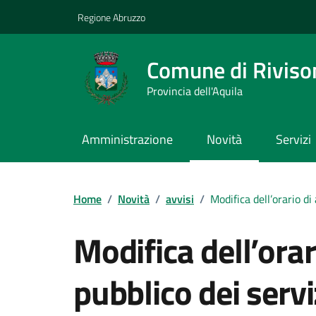
Vai ai contenuti
Vai al footer
Regione Abruzzo
Comune di Riviso
Provincia dell'Aquila
Amministrazione
Novità
Servizi
Contenuti in evidenza
Home
/
Novità
/
avvisi
/
Modifica dell’orario di
Modifica dell’orar
pubblico dei serviz