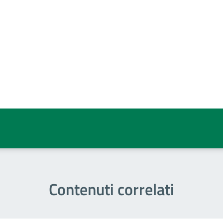
a 5 stelle su 5
a 4 stelle su 5
a 3 stelle su 5
a 2 stelle su 5
a 1 stelle su 5
Contenuti correlati