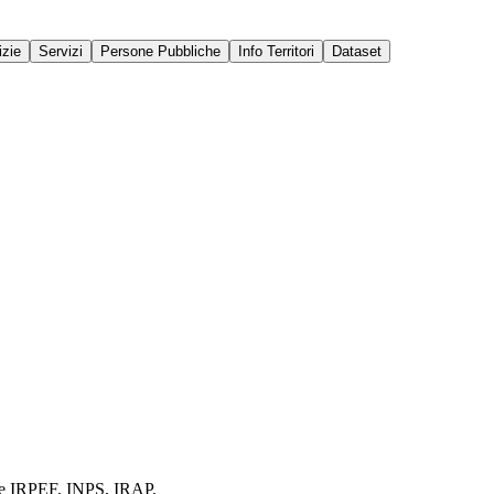
izie
Servizi
Persone Pubbliche
Info Territori
Dataset
ione IRPEF, INPS, IRAP.