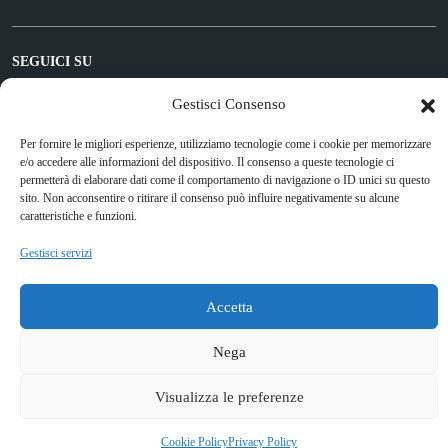
SEGUICI SU
Facebook
Gestisci Consenso
Per fornire le migliori esperienze, utilizziamo tecnologie come i cookie per memorizzare
e/o accedere alle informazioni del dispositivo. Il consenso a queste tecnologie ci
Attuazione Misure PNRR
permetterà di elaborare dati come il comportamento di navigazione o ID unici su questo
sito. Non acconsentire o ritirare il consenso può influire negativamente su alcune
Piano di miglioramento del sito
caratteristiche e funzioni.
Gestisci servizi
Sito web a cura di Yes I Code
Accetta
Nega
Visualizza le preferenze
Cookie Policy
Privacy Policy