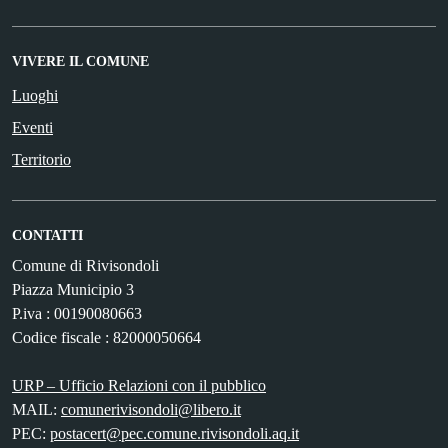
VIVERE IL COMUNE
Luoghi
Eventi
Territorio
CONTATTI
Comune di Rivisondoli
Piazza Municipio 3
P.iva : 00190080663
Codice fiscale : 82000050664
URP – Ufficio Relazioni con il pubblico
MAIL:
comunerivisondoli@libero.it
PEC:
postacert@pec.comune.rivisondoli.aq.it