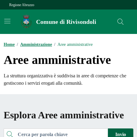
Vai ai contenuti
Vai al footer
Regione Abruzzo
Comune di Rivisondoli
Contenuti in evidenza
Home
/
Amministrazione
/
Aree amministrative
Aree amministrative
La struttura organizzativa è suddivisa in aree di competenze che
gestiscono i servizi erogati alla comunità.
Esplora Aree amministrative
Cerca
Invio