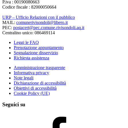
P.iva : 00190080663
Codice fiscale : 82000050664
URP – Ufficio Relazioni con il pubblico
MAIL:
comunerivisondoli@libero.it
PEC:
postacert@pec.comune.rivisondoli.aq.it
Centralino unico: 086469114
Leggi le FAQ
Prenotazione appuntamento
Segnalazione disservizio
Richiesta assistenza
Amministrazione trasparente
Informativa privacy
Note legali
Dichiarazione di accessibilità
Obiettivi di accessibilità
Cookie Policy (UE)
Seguici su