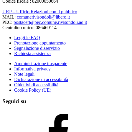
Codice fiscale : 82000050664
URP – Ufficio Relazioni con il pubblico
MAIL:
comunerivisondoli@libero.it
PEC:
postacert@pec.comune.rivisondoli.aq.it
Centralino unico: 086469114
Leggi le FAQ
Prenotazione appuntamento
Segnalazione disservizio
Richiesta assistenza
Amministrazione trasparente
Informativa privacy
Note legali
Dichiarazione di accessibilità
Obiettivi di accessibilità
Cookie Policy (UE)
Seguici su