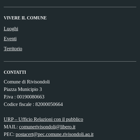
VIVERE IL COMUNE
Luoghi
Eventi
Territorio
CONTATTI
Comune di Rivisondoli
Piazza Municipio 3
P.iva : 00190080663
Codice fiscale : 82000050664
URP – Ufficio Relazioni con il pubblico
MAIL:
comunerivisondoli@libero.it
PEC:
postacert@pec.comune.rivisondoli.aq.it