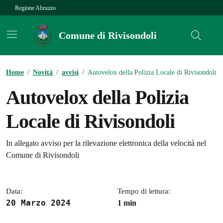
Vai ai contenuti
Vai al footer
Regione Abruzzo
Comune di Rivisondoli
Contenuti in evidenza
Home
/
Novità
/
avvisi
/
Autovelox della Polizia Locale di Rivisondoli
Autovelox della Polizia
Locale di Rivisondoli
Dettagli della notizia
In allegato avviso per la rilevazione elettronica della velocità nel
Comune di Rivisondoli
Data:
Tempo di lettura:
20 Marzo 2024
1 min