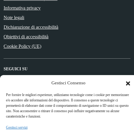
Informativa privacy
Note legali
Dichiarazione di accessibilità
Obiettivi di accessibilità
Cookie Policy (UE)
SEGUICI SU
Facebook
Gestisci Consenso
Per fornire le migliori esperienze, utilizziamo tecnologie come i cookie per memorizzare
e/o accedere alle informazioni del dispositivo. Il consenso a queste tecnologie ci
Attuazione Misure PNRR
permetterà di elaborare dati come il comportamento di navigazione o ID unici su questo
sito. Non acconsentire o ritirare il consenso può influire negativamente su alcune
Piano di miglioramento del sito
caratteristiche e funzioni.
Gestisci servizi
Sito web a cura di Yes I Code