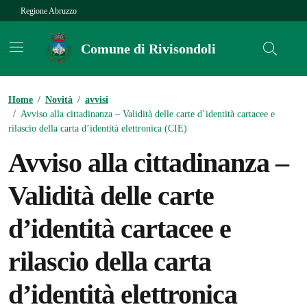
Vai ai contenuti
Vai al footer
Regione Abruzzo
Comune di Rivisondoli
Contenuti in evidenza
Home
/
Novità
/
avvisi
/
Avviso alla cittadinanza – Validità delle carte d’identità cartacee e
rilascio della carta d’identità elettronica (CIE)
Avviso alla cittadinanza –
Validità delle carte
d’identità cartacee e
rilascio della carta
d’identità elettronica