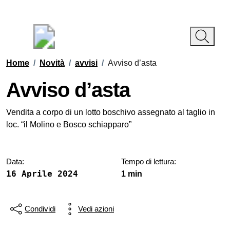
Vai ai contenuti
Vai al footer
Regione Abruzzo
Comune di Rivisondoli
Contenuti in evidenza
Home
/
Novità
/
avvisi
/
Avviso d’asta
Avviso d’asta
Dettagli della notizia
Vendita a corpo di un lotto boschivo assegnato al taglio in
loc. “il Molino e Bosco schiapparo”
Data:
Tempo di lettura:
16 Aprile 2024
1 min
Condividi
Vedi azioni