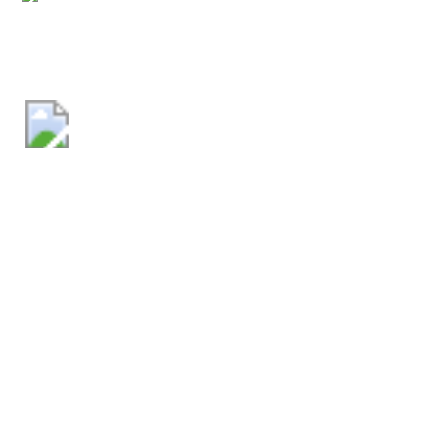
Comune di Rivisondoli
Amministrazione
Organi di governo
Aree amministrative
Uffici
Enti e fondazioni
Politici