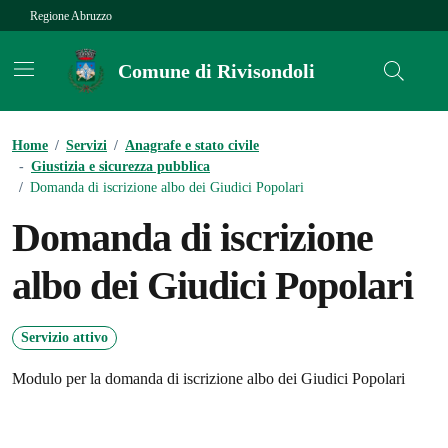
Vai ai contenuti
Vai al footer
Regione Abruzzo
Comune di Rivisondoli
Contenuti in evidenza
Home
/
Servizi
/
Anagrafe e stato civile
-
Giustizia e sicurezza pubblica
/
Domanda di iscrizione albo dei Giudici Popolari
Domanda di iscrizione
albo dei Giudici Popolari
Servizio attivo
Modulo per la domanda di iscrizione albo dei Giudici Popolari