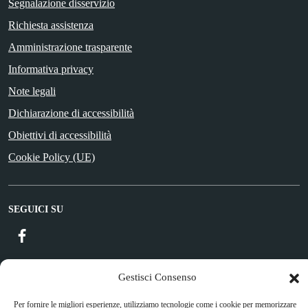
Segnalazione disservizio
Richiesta assistenza
Amministrazione trasparente
Informativa privacy
Note legali
Dichiarazione di accessibilità
Obiettivi di accessibilità
Cookie Policy (UE)
SEGUICI SU
Facebook
Gestisci Consenso
Attuazione Misure PNRR
Per fornire le migliori esperienze, utilizziamo tecnologie come i cookie per memorizzare
Piano di miglioramento del sito