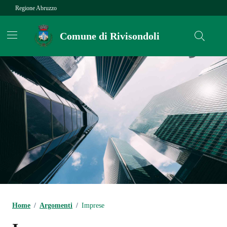
Vai ai contenuti
Vai al footer
Regione Abruzzo
Comune di Rivisondoli
Contenuti in evidenza
Home
/
Argomenti
/
Imprese