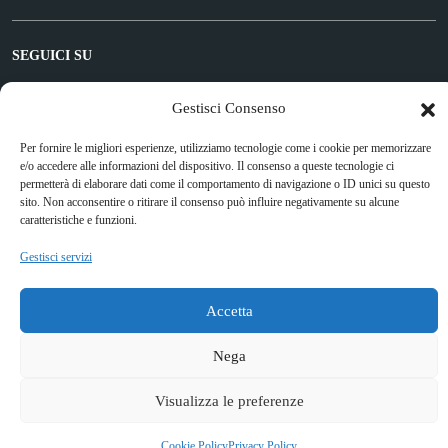
SEGUICI SU
Facebook
Gestisci Consenso
Per fornire le migliori esperienze, utilizziamo tecnologie come i cookie per memorizzare
e/o accedere alle informazioni del dispositivo. Il consenso a queste tecnologie ci
Attuazione Misure PNRR
permetterà di elaborare dati come il comportamento di navigazione o ID unici su questo
Piano di miglioramento del sito
sito. Non acconsentire o ritirare il consenso può influire negativamente su alcune
caratteristiche e funzioni.
Gestisci servizi
Sito web a cura di Yes I Code
Accetta
Nega
Visualizza le preferenze
Cookie Policy
Privacy Policy