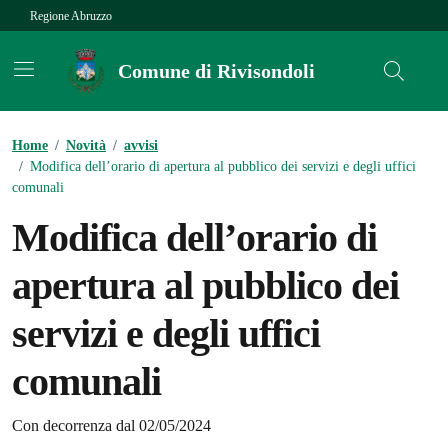
Vai ai contenuti
Vai al footer
Regione Abruzzo
Comune di Rivisondoli
Contenuti in evidenza
Home
/
Novità
/
avvisi
/
Modifica dell’orario di apertura al pubblico dei servizi e degli uffici
comunali
Modifica dell’orario di
apertura al pubblico dei
servizi e degli uffici
comunali
Dettagli della notizia
Con decorrenza dal 02/05/2024