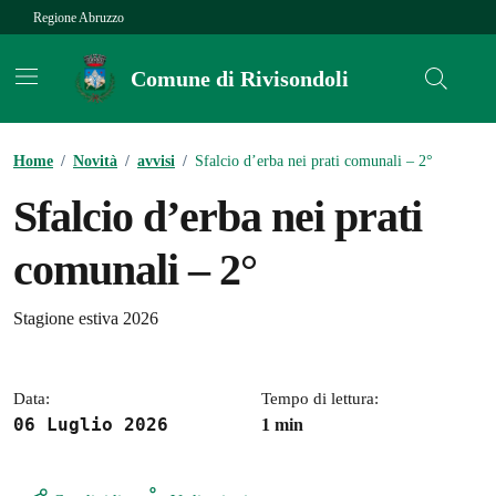
Vai ai contenuti
Vai al footer
Regione Abruzzo
Comune di Rivisondoli
Contenuti in evidenza
Home
/
Novità
/
avvisi
/
Sfalcio d’erba nei prati comunali – 2°
Sfalcio d’erba nei prati
comunali – 2°
Dettagli della notizia
Stagione estiva 2026
Data:
Tempo di lettura:
06 Luglio 2026
1 min