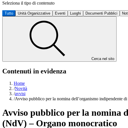
Seleziona il tipo di contenuto
Tutto
Unità Organizzative
Eventi
Luoghi
Documenti Pubblici
Not
Cerca nel sito
Contenuti in evidenza
Home
/
Novità
/
avvisi
/
Avviso pubblico per la nomina dell’organismo indipendente d
Avviso pubblico per la nomina d
(NdV) – Organo monocratico