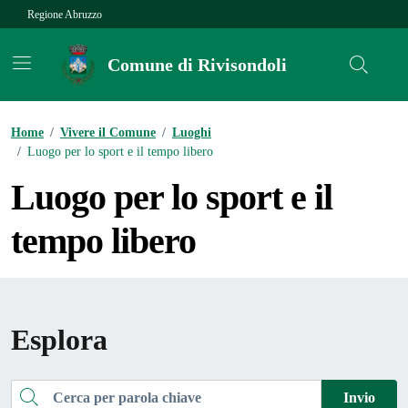
Vai ai contenuti
Vai al footer
Regione Abruzzo
Comune di Rivisondoli
Contenuti in evidenza
Home
/
Vivere il Comune
/
Luoghi
/
Luogo per lo sport e il tempo libero
Luogo per lo sport e il
tempo libero
Esplora
Cerca
Invio