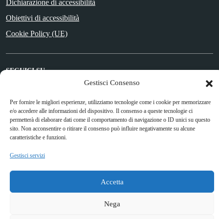
Dichiarazione di accessibilità
Obiettivi di accessibilità
Cookie Policy (UE)
SEGUICI SU
Gestisci Consenso
Facebook
Per fornire le migliori esperienze, utilizziamo tecnologie come i cookie per memorizzare
e/o accedere alle informazioni del dispositivo. Il consenso a queste tecnologie ci
permetterà di elaborare dati come il comportamento di navigazione o ID unici su questo
Attuazione Misure PNRR
sito. Non acconsentire o ritirare il consenso può influire negativamente su alcune
caratteristiche e funzioni.
Piano di miglioramento del sito
Gestisci servizi
Sito web a cura di Yes I Code
Accetta
Nega